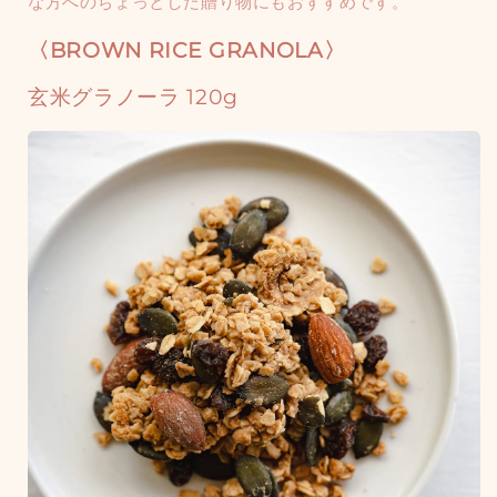
な方へのちょっとした贈り物にもおすすめです。
と
と
お
お
〈BROWN RICE GRANOLA〉
か
か
玄米グラノーラ 120g
ら
ら
の
の
食
食
べ
べ
比
比
べ
べ
の
の
数
数
量
量
を
を
減
増
ら
や
す
す