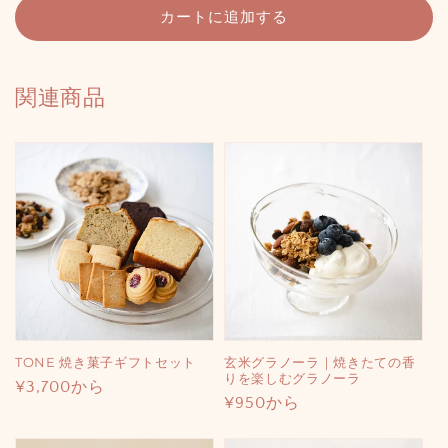
カートに追加する
関連商品
TONE 焼き菓子ギフトセット
玄米グラノーラ｜焼きたての香
りを楽しむグラノーラ
通
¥3,700から
通
¥950から
常
常
価