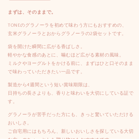
売
売
グ
グ
で
で
ラ
ラ
き
き
まずは、そのままで。
ま
ま
ノ
ノ
せ
せ
ん
ん
ー
ー
TONEのグラノーラを初めて味わう方にもおすすめの、
ラ
ラ
玄米グラノーラとおからグラノーラの2袋セットです。
セ
セ
袋を開けた瞬間に広がる香ばしさ。
ッ
ッ
ト
ト
軽やかな食感のあとに、噛むほど広がる素材の風味。
｜
｜
ミルクやヨーグルトをかける前に、まずはひと口そのまま
贈
贈
で味わっていただきたい一品です。
り
り
た
た
製造から4週間という短い賞味期限は、
く
く
日持ちの長さよりも、香りと味わいを大切にしている証で
な
な
す。
る
る
朝
朝
グラノーラが苦手だった方にも、きっと驚いていただける
食、
食、
おいしさ。
玄
玄
ご自宅用にはもちろん、新しいおいしさを探している大切
米
米