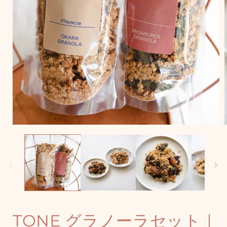
モ
ー
ダ
ル
で
メ
デ
ィ
ア
(1)
(
を
開
く
TONE グラノーラセット｜