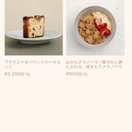
価
格
格
ブラウニー＆パウンドケーキセ
おからグラノーラ｜軽やかに満
ット
たされる、焼きたてグラノーラ
通
¥2,200から
通
¥950から
常
常
価
価
格
格