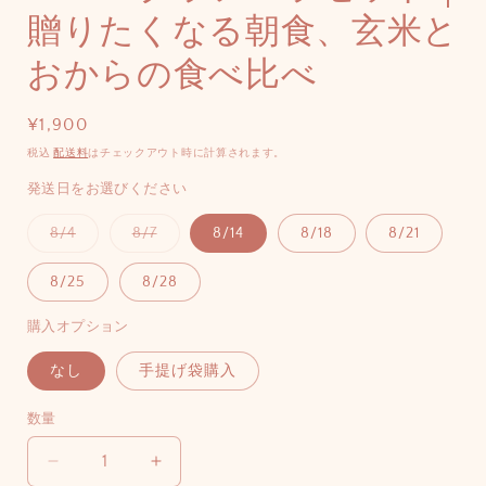
贈りたくなる朝食、玄米と
おからの食べ比べ
通
¥1,900
常
税込
配送料
はチェックアウト時に計算されます。
価
発送日をお選びください
格
バ
バ
8/4
8/7
8/14
8/18
8/21
リ
リ
エ
エ
ー
ー
8/25
8/28
シ
シ
ョ
ョ
ン
ン
購入オプション
は
は
売
売
り
り
なし
手提げ袋購入
切
切
れ
れ
て
て
数量
い
い
る
る
か
か
TONE
TONE
販
販