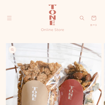
コンテ
ンツに
進む
カ
カート
ー
ト
商品情
報にス
キップ