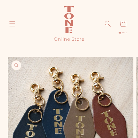
コンテ
ンツに
進む
カ
カート
ー
ト
商品情
報にス
キップ