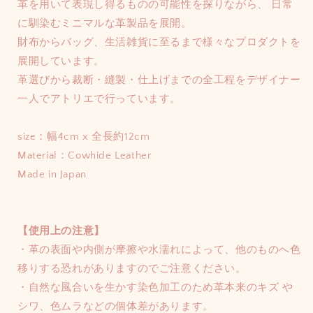
革を用いて表現し得るものの可能性を探りながら、 日常
ー
ー
か
に馴染むミニマルな革製品を展開。
の
の
販
財布からバッグ、生活雑貨に至るまで様々なプロダクトを
数
数
売
量
量
展開しています。
で
を
を
革選びから裁断・縫製・仕上げまでの全工程をデザイナー
減
増
き
一人でアトリエで行っています。
ら
や
ま
す
す
せ
size：幅4cm x 全長約12cm
ん
Material：Cowhide Leather
Made in Japan
【使用上の注意】
・革の表面や内側が摩擦や水濡れによって、他のものへ色
移りする恐れがありますのでご注意ください。
・自然な風合いを生かす染色加工のため革本来のキズ や
シワ、色ムラなどの個体差があります。