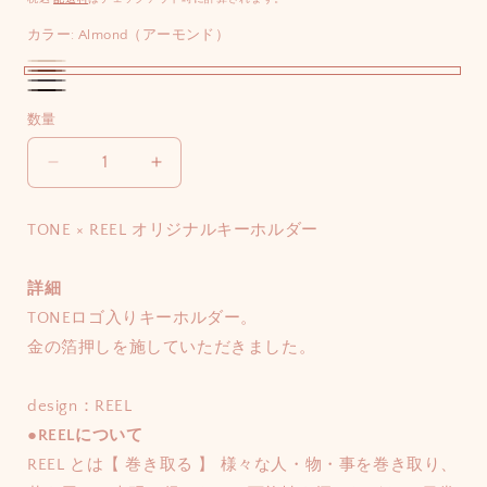
価
カラー:
Almond（アーモンド）
格
Taupe（ト
バ
Almond（ア
Navy（ネ
ー
リ
Black（ブ
ー
数量
イ
プ）
エ
ラ
モ
ビ
ー
ッ
TONE
TONE
ン
ー）
シ
ク）
×
×
ド）
REEL
REEL
ョ
TONE × REEL オリジナルキーホルダー
オ
オ
ン
リ
リ
は
詳細
ジ
ジ
売
TONEロゴ入りキーホルダー。
ナ
ナ
り
ル
ル
金の箔押しを施していただきました。
切
キ
キ
ー
ー
れ
design：REEL
ホ
ホ
て
●REELについて
ル
ル
い
REEL とは【 巻き取る 】 様々な人・物・事を巻き取り、
ダ
ダ
る