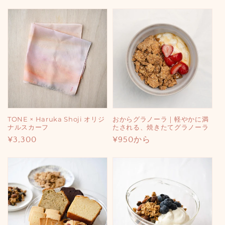
TONE × Haruka Shoji オリジ
おからグラノーラ｜軽やかに満
ナルスカーフ
たされる、焼きたてグラノーラ
通
¥3,300
通
¥950から
常
常
価
価
格
格