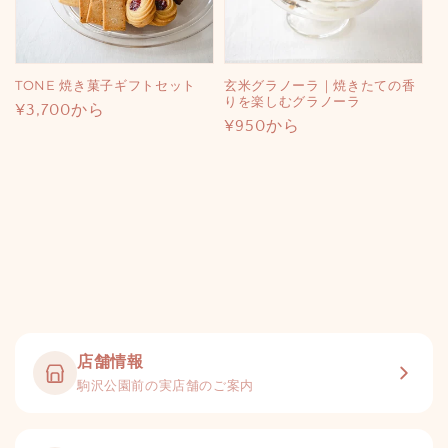
TONE 焼き菓子ギフトセット
玄米グラノーラ｜焼きたての香
りを楽しむグラノーラ
通
¥3,700から
通
¥950から
常
常
価
価
格
格
店舗情報
駒沢公園前の実店舗のご案内