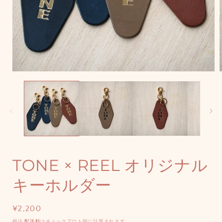
モ
ー
ダ
ル
で
メ
デ
ィ
ア
(1)
(
TONE × REEL オリジナル
を
開
キーホルダー
く
通
¥2,200
常
税込
配送料
はチェックアウト時に計算されます。