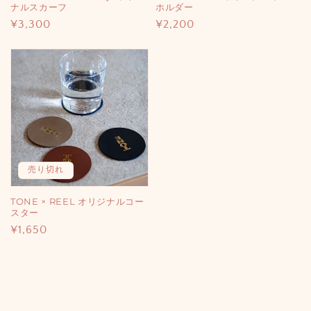
ナルスカーフ
ホルダー
通
¥3,300
通
¥2,200
常
常
価
価
格
格
売り切れ
TONE × REEL オリジナルコー
スター
通
¥1,650
常
価
格