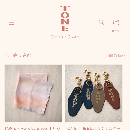
コンテ
ンツに
進む
カ
カート
ー
ト
絞り込む
3個の商品
TONE × Haruka Shoji オリジ
TONE × REEL オリジナルキー